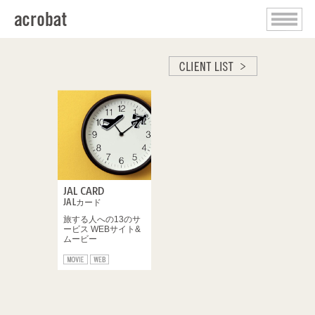
JAL CARD
JALカード
旅する人への13のサ
ービス WEBサイト&
ムービー